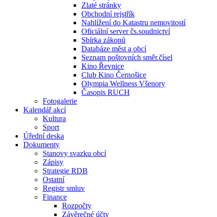
Zlaté stránky
Obchodní rejstřík
Nahlížení do Katastru nemovitostí
Oficiální server čs.soudnictví
Sbírka zákonů
Databáze měst a obcí
Seznam poštovních směr.čísel
Kino Řevnice
Club Kino Černošice
Olympia Wellness Všenory
Časopis RUCH
Fotogalerie
Kalendář akcí
Kultura
Sport
Úřední deska
Dokumenty
Stanovy svazku obcí
Zápisy
Strategie RDB
Ostatní
Registr smluv
Finance
Rozpočty
Závěrečné účty