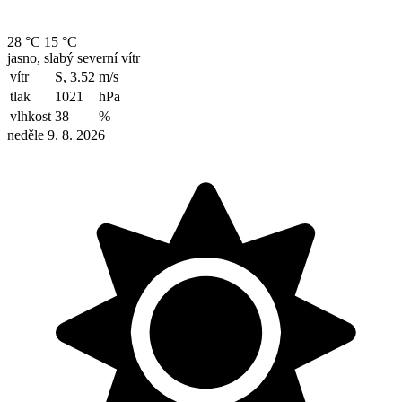
28 °C
15 °C
jasno, slabý severní vítr
vítr
S, 3.52
m/s
tlak
1021
hPa
vlhkost
38
%
neděle 9. 8. 2026