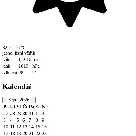
32 °C
16 °C
jasno, jižní větřík
vítr
J, 2.16
m/s
tlak
1019
hPa
vlhkost
28
%
Kalendář
Srpen
2026
Po
Út
St
Čt
Pá
So
Ne
27
28
29
30
31
1
2
3
4
5
6
7
8
9
10
11
12
13
14
15
16
17
18
19
20
21
22
23