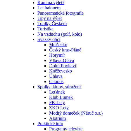
Kam na výlet?
Let balonem
Panoramatické fotografie
Tipy na výlet
Toulky Českem
Turistika
Na vzduchu (golf, kolo)
Svazky obcí
Mníšecko
Český kras-Pláně
Horymír
Vltava-Otava
Dolní Povltaví
Kněževesko
Úhlava
Chopos
Spolky, kluby, sdružení
Leťánek
Klub Lumek
FK Lety
ZKO Lety
Modrý domeček (Náruč o.s.)
Alotrium
Praktické info
Programy televize