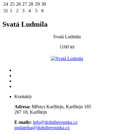
24
25
26
27
28
29
30
31
1
2
3
4
5
6
Svatá Ludmila
Svatá Ludmila
1100 let
Kontakty
Adresa:
Městys Karlštejn, Karlštejn 185
267 18, Karlštejn
E-maily:
info@dolniberounka.cz
podatelna@dolniberounka.cz