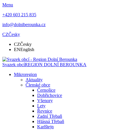
Menu
+420 603 215 835
info@dolniberounka.cz
CZ
Česky
CZ
Česky
EN
English
Svazek obcí
REGION DOLNÍ BEROUNKA
Mikroregion
Aktuality
Členské obce
Černošice
Dobřichovice
Všenory
Lety
Řevnice
Zadní Třebaň
Hlásná Třebaň
Karlštejn