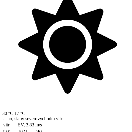
30 °C
17 °C
jasno, slabý severovýchodní vítr
vítr
SV, 3.83
m/s
tlak
1021
hPa