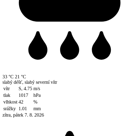
33 °C
21 °C
slabý déšť, slabý severní vítr
vítr
S, 4.75
m/s
tlak
1017
hPa
vlhkost
42
%
srážky
1.01
mm
zítra, pátek 7. 8. 2026