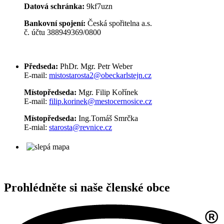
Datová schránka:
9kf7uzn
Bankovní spojení:
Česká spořitelna a.s.
č. účtu 388949369/0800
Předseda:
PhDr. Mgr. Petr Weber
E-mail:
mistostarosta2@obeckarlstejn.cz
Místopředseda:
Mgr. Filip Kořínek
E-mail:
filip.korinek@mestocernosice.cz
Místopředseda:
Ing.Tomáš Smrčka
E-mial:
starosta@revnice.cz
Prohlédněte si naše členské obce