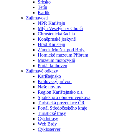
Srbsko
Tetín
Karlík
Zajímavosti
NPR Karlštejn
Mlýn Veselých v Chotči
Chrustenická šachta
Koněpruské jeskyně
Hrad Karlštejn
Zámek Mníšek pod Brdy
Hornické muzeum Příbram
Muzeum motocyklů
Portál knihoven
Zajímavé odkazy
Karlštejnsko
Královský průvod
Naše noviny
Region Karlštejnsko o.s.
Spolek pro obnovu venkova
Turistická prezentace ČR
Portál Středočeského kraje
Turistické trasy
Cyklotrasy
Web Brdy
Cykloserver