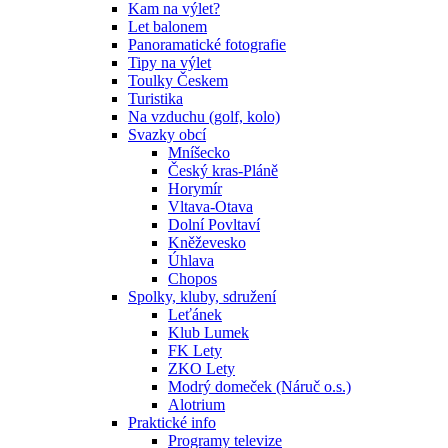
Kam na výlet?
Let balonem
Panoramatické fotografie
Tipy na výlet
Toulky Českem
Turistika
Na vzduchu (golf, kolo)
Svazky obcí
Mníšecko
Český kras-Pláně
Horymír
Vltava-Otava
Dolní Povltaví
Kněževesko
Úhlava
Chopos
Spolky, kluby, sdružení
Leťánek
Klub Lumek
FK Lety
ZKO Lety
Modrý domeček (Náruč o.s.)
Alotrium
Praktické info
Programy televize