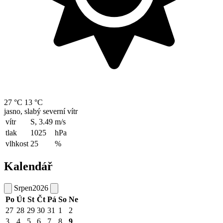
27 °C
13 °C
jasno, slabý severní vítr
vítr
S, 3.49
m/s
tlak
1025
hPa
vlhkost
25
%
Kalendář
Srpen
2026
Po
Út
St
Čt
Pá
So
Ne
27
28
29
30
31
1
2
3
4
5
6
7
8
9