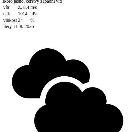
skoro jasno, čerstvý západní vítr
vítr
Z, 8.4
m/s
tlak
1014
hPa
vlhkost
24
%
úterý 11. 8. 2026