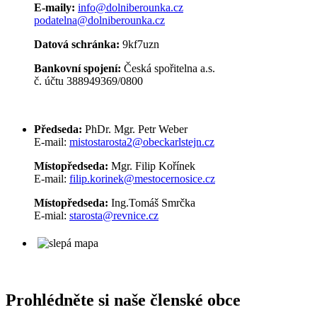
E-maily:
info@dolniberounka.cz
podatelna@dolniberounka.cz
Datová schránka:
9kf7uzn
Bankovní spojení:
Česká spořitelna a.s.
č. účtu 388949369/0800
Předseda:
PhDr. Mgr. Petr Weber
E-mail:
mistostarosta2@obeckarlstejn.cz
Místopředseda:
Mgr. Filip Kořínek
E-mail:
filip.korinek@mestocernosice.cz
Místopředseda:
Ing.Tomáš Smrčka
E-mial:
starosta@revnice.cz
Prohlédněte si naše členské obce