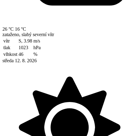
26 °C
16 °C
zataženo, slabý severní vítr
vítr
S, 3.98
m/s
tlak
1023
hPa
vlhkost
46
%
středa 12. 8. 2026