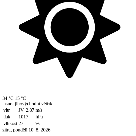
34 °C
15 °C
jasno, jihovýchodní větřík
vítr
JV, 2.87
m/s
tlak
1017
hPa
vlhkost
27
%
zítra, pondělí 10. 8. 2026