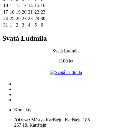
10
11
12
13
14
15
16
17
18
19
20
21
22
23
24
25
26
27
28
29
30
31
1
2
3
4
5
6
Svatá Ludmila
Svatá Ludmila
1100 let
Kontakty
Adresa:
Městys Karlštejn, Karlštejn 185
267 18, Karlštejn