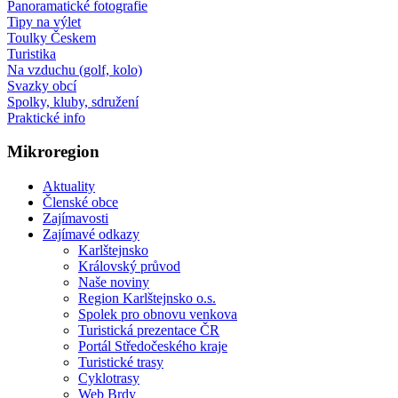
Panoramatické fotografie
Tipy na výlet
Toulky Českem
Turistika
Na vzduchu (golf, kolo)
Svazky obcí
Spolky, kluby, sdružení
Praktické info
Mikroregion
Aktuality
Členské obce
Zajímavosti
Zajímavé odkazy
Karlštejnsko
Královský průvod
Naše noviny
Region Karlštejnsko o.s.
Spolek pro obnovu venkova
Turistická prezentace ČR
Portál Středočeského kraje
Turistické trasy
Cyklotrasy
Web Brdy