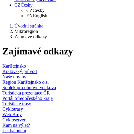
CZ
Česky
CZ
Česky
EN
English
Úvodní stránka
Mikroregion
Zajímavé odkazy
Zajímavé odkazy
Karlštejnsko
Královský průvod
Naše noviny
Region Karlštejnsko o.s.
Spolek pro obnovu venkova
Turistická prezentace ČR
Portál Středočeského kraje
Turistické trasy
Cyklotrasy
Web Brdy
Cykloserver
Kam na výlet?
Let balonem