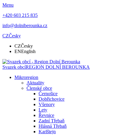
Menu
+420 603 215 835
info@dolniberounka.cz
CZ
Česky
CZ
Česky
EN
English
Svazek obcí
REGION DOLNÍ BEROUNKA
Mikroregion
Aktuality
Členské obce
Černošice
Dobřichovice
Všenory
Lety
Řevnice
Zadní Třebaň
Hlásná Třebaň
Karlštejn