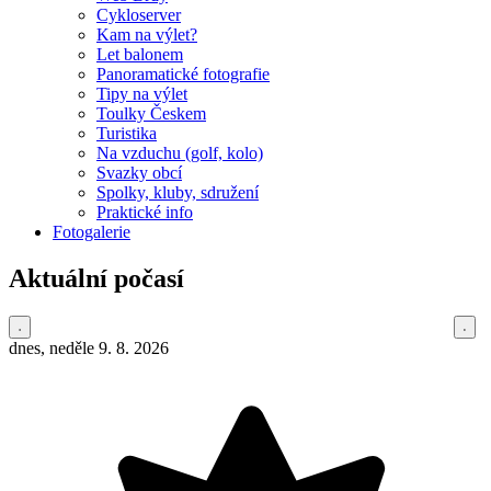
Cykloserver
Kam na výlet?
Let balonem
Panoramatické fotografie
Tipy na výlet
Toulky Českem
Turistika
Na vzduchu (golf, kolo)
Svazky obcí
Spolky, kluby, sdružení
Praktické info
Fotogalerie
Aktuální počasí
dnes, neděle 9. 8. 2026