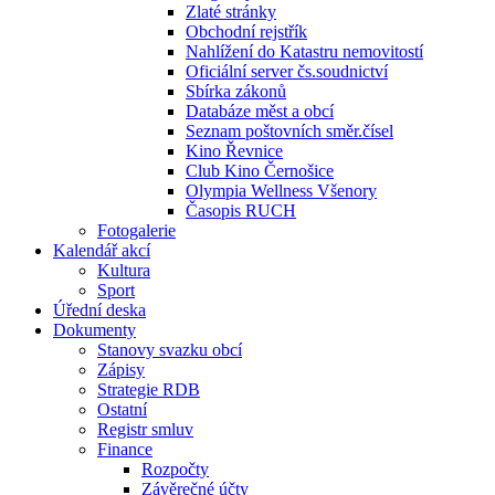
Zlaté stránky
Obchodní rejstřík
Nahlížení do Katastru nemovitostí
Oficiální server čs.soudnictví
Sbírka zákonů
Databáze měst a obcí
Seznam poštovních směr.čísel
Kino Řevnice
Club Kino Černošice
Olympia Wellness Všenory
Časopis RUCH
Fotogalerie
Kalendář akcí
Kultura
Sport
Úřední deska
Dokumenty
Stanovy svazku obcí
Zápisy
Strategie RDB
Ostatní
Registr smluv
Finance
Rozpočty
Závěrečné účty