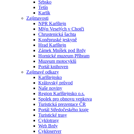
Srbsko
Tetín
Karlík
Zajímavosti
NPR Karlštejn
Mlýn Veselých v Chotči
Chrustenická šachta
Koněpruské jeskyně
Hrad Karlštejn
Zámek Mníšek pod Brdy
Hornické muzeum Příbram
Muzeum motocyklů
Portál knihoven
Zajímavé odkazy
Karlštejnsko
Královský průvod
Naše noviny
Region Karlštejnsko o.s.
Spolek pro obnovu venkova
Turistická prezentace ČR
Portál Středočeského kraje
Turistické trasy
Cyklotrasy
Web Brdy
Cykloserver